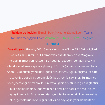
xbet güncel giriş
betexper indir
Reklam ve İletişim:
E-mail:
backlinkpaneli@gmail.com
Teams:
forumhizmeti@gmail.com
Whatsapp: 0262 606 0 726
Telegram:
@karabul
Yasal Uyarı:
Sitemiz, 5651 Sayılı Kanun gereğince Bilgi Teknolojileri
ve İletişim Kurumu (BTK) tarafından onaylanmış bir Yer Sağlayıcı
olarak hizmet vermektedir. Bu nedenle, sitedeki içerikleri proaktif
olarak denetleme veya araştırma yükümlülüğümüz bulunmamaktadır.
Ancak, üyelerimiz yazdıkları içeriklerin sorumluluğunu taşımakta olup,
siteye üye olarak bu sorumluluğu kabul etmiş sayılırlar. Bu internet
sitesi, herhangi bir marka, kurum veya şahıs şirketi ile hiçbir bağlantısı
bulunmamaktadır. Sitede yalnızca kendi hazırladığımız makaleler
paylaşılmaktadır. Burada yer alan içerikler haber niteliği taşımamakta
olup, gerçek kurum ve kişiler hakkında paylaşım yapılmamaktadır.