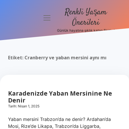
Renkli Yaşam
menüyü
Önerileri
aç
Günlük hayatına şıklık katan fikirler!
Anasayfa
Gizlilik
Politikası
Etiket:
Cranberry ve yaban mersini aynı mı
Yasal Uyarı
Hakkımızda
Karadenizde Yaban Mersinine Ne
Denir
Tarih: Nisan 1, 2025
Yaban mersini Trabzon’da ne denir? Ardahan’da
Mosi, Rize’de Likapa, Trabzon’da Liggarba,