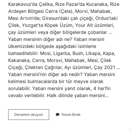
Karakavuz’da Çelika, Rize Pazar’da Kucanaka, Rize
Ardeşen Bölgesi Cerra (Çela), Morvi, Mahabak,
Mesi Artvin’de; Giresun’daki çalı çiçeği, Ordus’taki
Çilek, Yozgat’ta Köpek Üzüm, Your Alt üzümleri,
çay üzümleri veya diğer bölgelerde çobanlar …
Yaban mersinin diğer adı ne? Yaban mersini
ülkemizdeki bölgede aşağıdaki isimlerle
bahsedilebilir: Mosi, Ligarba, Bush, Likapa, Kapa, ​​
Kakanaka, Cerra, Morsvi, Mahabak, Mesi, Çilek
Çiçeği, Çilekten Çağrılar, Ayı üzümleri, Çay 2021 …
Yaban mersini’nin diğer adı nedir? Yaban mersini
kelimesi bulmacalarda bir tür meyve olarak
sorulabilir. Yaban mersini yanıt olarak, 4 harfin
cevabı verilebilir. Halk dilinde yaban mersini…
Karadenizde
Devamını okuyun
Yorum Bırak
Yaban
Mersinine
Ne