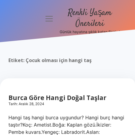
Renkli Yaşam
menüyü
Önerileri
aç
Günlük hayatına şıklık katan fikirler!
Anasayfa
Gizlilik
Politikası
Etiket:
Çocuk olması için hangi taş
Yasal Uyarı
Hakkımızda
Burca Göre Hangi Doğal Taşlar
Tarih: Aralık 28, 2024
Hangi taş hangi burca uygundur? Hangi burç hangi
taştır?Koç: Ametist.Boğa: Kaplan gözü.İkizler:
Pembe kuvars.Yengeç: Labradorit.Aslan: