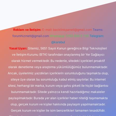
ş
betexper indir
Reklam ve İletişim:
E-mail:
backlinkpaneli@gmail.com
Teams:
forumhizmeti@gmail.com
Whatsapp: 0262 606 0 726
Telegram:
@karabul
Yasal Uyarı:
Sitemiz, 5651 Sayılı Kanun gereğince Bilgi Teknolojileri
ve İletişim Kurumu (BTK) tarafından onaylanmış bir Yer Sağlayıcı
olarak hizmet vermektedir. Bu nedenle, sitedeki içerikleri proaktif
olarak denetleme veya araştırma yükümlülüğümüz bulunmamaktadır.
Ancak, üyelerimiz yazdıkları içeriklerin sorumluluğunu taşımakta olup,
siteye üye olarak bu sorumluluğu kabul etmiş sayılırlar. Bu internet
sitesi, herhangi bir marka, kurum veya şahıs şirketi ile hiçbir bağlantısı
bulunmamaktadır. Sitede yalnızca kendi hazırladığımız makaleler
paylaşılmaktadır. Burada yer alan içerikler haber niteliği taşımamakta
olup, gerçek kurum ve kişiler hakkında paylaşım yapılmamaktadır.
Gerçek kurum ve kişiler ile isim benzerlikleri tamamen tesadüfidir.