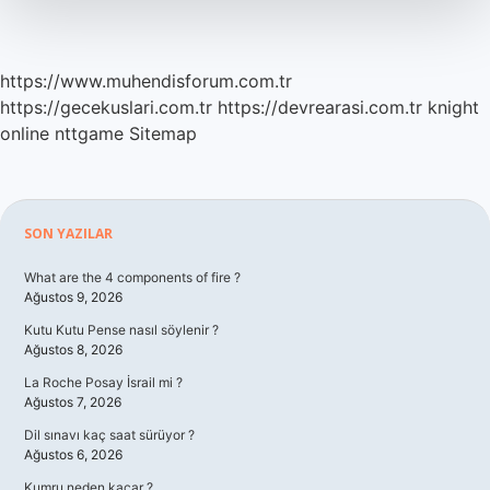
https://www.muhendisforum.com.tr
https://gecekuslari.com.tr
https://devrearasi.com.tr
knight
online
nttgame
Sitemap
Sidebar
SON YAZILAR
What are the 4 components of fire ?
Ağustos 9, 2026
Kutu Kutu Pense nasıl söylenir ?
Ağustos 8, 2026
La Roche Posay İsrail mi ?
Ağustos 7, 2026
Dil sınavı kaç saat sürüyor ?
Ağustos 6, 2026
Kumru neden kaçar ?