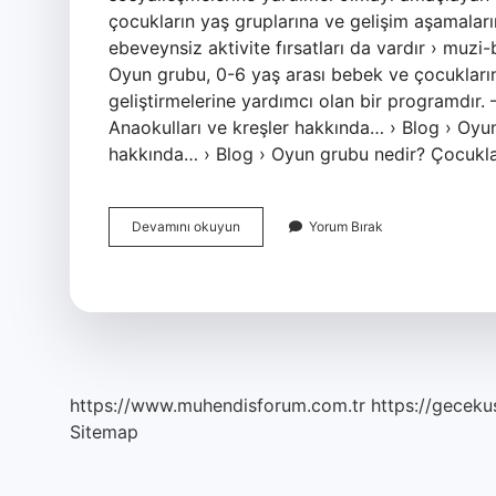
çocukların yaş gruplarına ve gelişim aşamaları
ebeveynsiz aktivite fırsatları da vardır › muz
Oyun grubu, 0-6 yaş arası bebek ve çocukların 
geliştirmelerine yardımcı olan bir programdır.
Anaokulları ve kreşler hakkında… › Blog › Oyu
hakkında… › Blog › Oyun grubu nedir? Çocukl
Çocuğun
Devamını okuyun
Yorum Bırak
Grup
Halinde
Oynamaya
Başladığı
Yaş
Aralığı
Nedir
https://www.muhendisforum.com.tr
https://gecekus
Sitemap