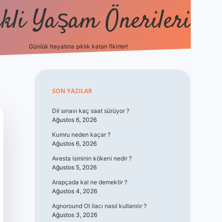
kli Yaşam Önerileri
Günlük hayatına şıklık katan fikirler!
elexbet güncel giriş
betexper indir
Sidebar
SON YAZILAR
Dil sınavı kaç saat sürüyor ?
Ağustos 6, 2026
Kumru neden kaçar ?
Ağustos 6, 2026
Avesta isminin kökeni nedir ?
Ağustos 5, 2026
Arapçada kal ne demektir ?
Ağustos 4, 2026
Agnoround Ot ilacı nasıl kullanılır ?
Ağustos 3, 2026