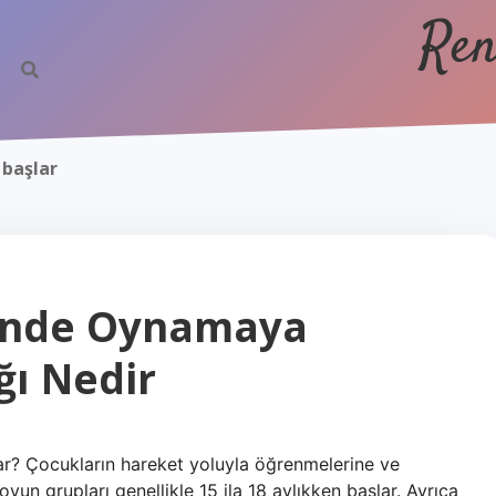
Ren
başlar
inde Oynamaya
ğı Nedir
? Çocukların hareket yoluyla öğrenmelerine ve
un grupları genellikle 15 ila 18 aylıkken başlar. Ayrıca