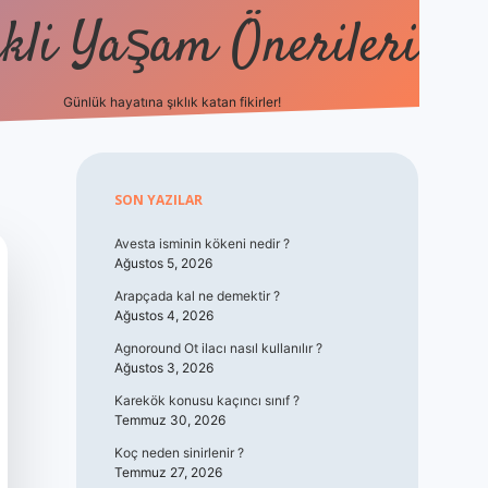
kli Yaşam Önerileri
Günlük hayatına şıklık katan fikirler!
elexbet günc
Sidebar
SON YAZILAR
Avesta isminin kökeni nedir ?
Ağustos 5, 2026
Arapçada kal ne demektir ?
Ağustos 4, 2026
Agnoround Ot ilacı nasıl kullanılır ?
Ağustos 3, 2026
Karekök konusu kaçıncı sınıf ?
Temmuz 30, 2026
Koç neden sinirlenir ?
Temmuz 27, 2026