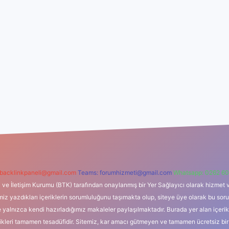
backlinkpaneli@gmail.com
Teams:
forumhizmeti@gmail.com
Whatsapp: 0262 60
i ve İletişim Kurumu (BTK) tarafından onaylanmış bir Yer Sağlayıcı olarak hizmet v
azdıkları içeriklerin sorumluluğunu taşımakta olup, siteye üye olarak bu sorumlul
e yalnızca kendi hazırladığımız makaleler paylaşılmaktadır. Burada yer alan içeri
likleri tamamen tesadüfidir. Sitemiz, kar amacı gütmeyen ve tamamen ücretsiz bir