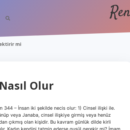
Ren
ektirir mi
Nasıl Olur
4 – İnsan iki şekilde necis olur: 1) Cinsel ilişki ile.
ünüp veya Janaba, cinsel ilişkiye girmiş veya henüz
 çıkmış olan kişidir. Bu kavram günlük dilde kirli
ılır. Kadın kendini tatmin ederse gusül gerekir mi? İmam