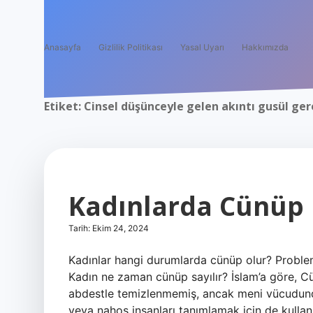
Anasayfa
Gizlilik Politikası
Yasal Uyarı
Hakkımızda
Etiket:
Cinsel düşünceyle gelen akıntı gusül ger
Kadınlarda Cünüp 
Tarih: Ekim 24, 2024
Kadınlar hangi durumlarda cünüp olur? Problem 34
Kadın ne zaman cünüp sayılır? İslam’a göre, C
abdestle temizlenmemiş, ancak meni vücudundan
veya nahoş insanları tanımlamak için de kullan