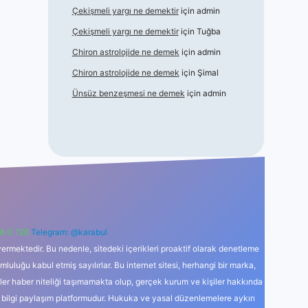
Çekişmeli yargı ne demektir
için
admin
Çekişmeli yargı ne demektir
için
Tuğba
Chiron astrolojide ne demek
için
admin
Chiron astrolojide ne demek
için
Şimal
Ünsüz benzeşmesi ne demek
için
admin
6 0 726
Telegram: @karabul
ermektedir. Bu nedenle, sitedeki içerikleri proaktif olarak denetleme
uğu kabul etmiş sayılırlar. Bu internet sitesi, herhangi bir marka,
kler haber niteliği taşımamakta olup, gerçek kurum ve kişiler hakkında
 bilgi paylaşım platformudur. Hukuka ve yasal düzenlemelere aykırı