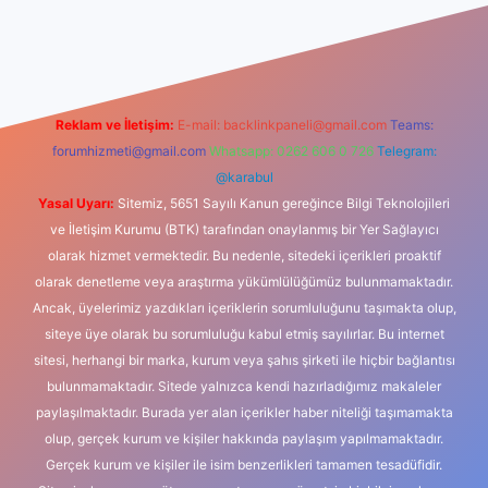
xbet güncel giriş
betexper indir
Reklam ve İletişim:
E-mail:
backlinkpaneli@gmail.com
Teams:
forumhizmeti@gmail.com
Whatsapp: 0262 606 0 726
Telegram:
@karabul
Yasal Uyarı:
Sitemiz, 5651 Sayılı Kanun gereğince Bilgi Teknolojileri
ve İletişim Kurumu (BTK) tarafından onaylanmış bir Yer Sağlayıcı
olarak hizmet vermektedir. Bu nedenle, sitedeki içerikleri proaktif
olarak denetleme veya araştırma yükümlülüğümüz bulunmamaktadır.
Ancak, üyelerimiz yazdıkları içeriklerin sorumluluğunu taşımakta olup,
siteye üye olarak bu sorumluluğu kabul etmiş sayılırlar. Bu internet
sitesi, herhangi bir marka, kurum veya şahıs şirketi ile hiçbir bağlantısı
bulunmamaktadır. Sitede yalnızca kendi hazırladığımız makaleler
paylaşılmaktadır. Burada yer alan içerikler haber niteliği taşımamakta
olup, gerçek kurum ve kişiler hakkında paylaşım yapılmamaktadır.
Gerçek kurum ve kişiler ile isim benzerlikleri tamamen tesadüfidir.