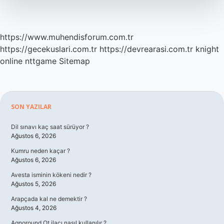
Yapılır
https://www.muhendisforum.com.tr
https://gecekuslari.com.tr
https://devrearasi.com.tr
knight
online
nttgame
Sitemap
Sidebar
SON YAZILAR
Dil sınavı kaç saat sürüyor ?
Ağustos 6, 2026
Kumru neden kaçar ?
Ağustos 6, 2026
Avesta isminin kökeni nedir ?
Ağustos 5, 2026
Arapçada kal ne demektir ?
Ağustos 4, 2026
Agnoround Ot ilacı nasıl kullanılır ?