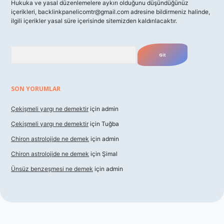
Hukuka ve yasal düzenlemelere aykırı olduğunu düşündüğünüz
içerikleri,
backlinkpanelicomtr@gmail.com
adresine bildirmeniz halinde,
ilgili içerikler yasal süre içerisinde sitemizden kaldırılacaktır.
Arama
SON YORUMLAR
Çekişmeli yargı ne demektir
için
admin
Çekişmeli yargı ne demektir
için
Tuğba
Chiron astrolojide ne demek
için
admin
Chiron astrolojide ne demek
için
Şimal
Ünsüz benzeşmesi ne demek
için
admin