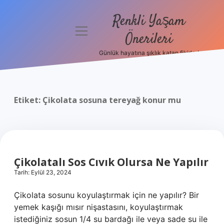
Renkli Yaşam
menüyü
Önerileri
aç
Günlük hayatına şıklık katan fikirler!
Anasayfa
Gizlilik
Politikası
Etiket:
Çikolata sosuna tereyağ konur mu
Yasal Uyarı
Hakkımızda
Çikolatalı Sos Cıvık Olursa Ne Yapılır
Tarih: Eylül 23, 2024
Çikolata sosunu koyulaştırmak için ne yapılır? Bir
yemek kaşığı mısır nişastasını, koyulaştırmak
istediğiniz sosun 1/4 su bardağı ile veya sade su ile