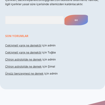
ilgili içerikler yasal süre içerisinde sitemizden kaldırılacaktır.
Arama
SON YORUMLAR
Çekişmeli yargı ne demektir
için
admin
Çekişmeli yargı ne demektir
için
Tuğba
Chiron astrolojide ne demek
için
admin
Chiron astrolojide ne demek
için
Şimal
Ünsüz benzeşmesi ne demek
için
admin
ş
betexper indir