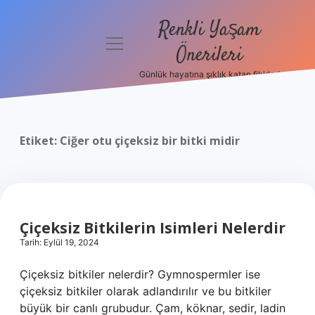
Renkli Yaşam
menüyü
Önerileri
aç
Günlük hayatına şıklık katan fikirler!
Anasayfa
Gizlilik
Politikası
Etiket:
Ciğer otu çiçeksiz bir bitki midir
Yasal Uyarı
Hakkımızda
Çiçeksiz Bitkilerin Isimleri Nelerdir
Tarih: Eylül 19, 2024
Çiçeksiz bitkiler nelerdir? Gymnospermler ise
çiçeksiz bitkiler olarak adlandırılır ve bu bitkiler
büyük bir canlı grubudur. Çam, köknar, sedir, ladin