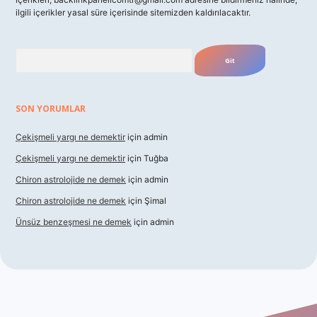
ilgili içerikler yasal süre içerisinde sitemizden kaldırılacaktır.
Arama
SON YORUMLAR
Çekişmeli yargı ne demektir
için
admin
Çekişmeli yargı ne demektir
için
Tuğba
Chiron astrolojide ne demek
için
admin
Chiron astrolojide ne demek
için
Şimal
Ünsüz benzeşmesi ne demek
için
admin
exbet güncel giriş
betexper indir