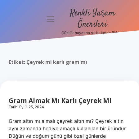
Renkli Yaşam
menüyü
Önerileri
aç
Günlük hayatına şıklık katan fikirler!
Anasayfa
Gizlilik
Politikası
Etiket:
Çeyrek mi karlı gram mı
Yasal Uyarı
Hakkımızda
Gram Almak Mı Karlı Çeyrek Mi
Tarih: Eylül 25, 2024
Gram altın mı almalı çeyrek altın mı? Çeyrek altın
aynı zamanda hediye amaçlı kullanılan bir üründür.
Düğün ve doğum günü gibi özel günlerde