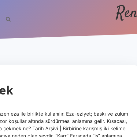
Ren
ek
n eza ile birlikte kullanılır. Eza-eziyet; baskı ve zulüm
zor koşullar altında sürdürmesi anlamına gelir. Kısacası,
efa çekmek ne? Tarih Arşivi | Birbirine karışmış iki kelime:
 acıya neden olan şeydir. “Karr” Farsçada “iş” anlamına