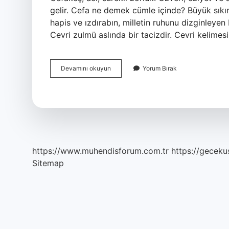
gelir. Cefa ne demek cümle içinde? Büyük sıkın
hapis ve ızdırabın, milletin ruhunu dizginleyen
Cevri zulmü aslında bir tacizdir. Cevri kelim
Cefa
Devamını okuyun
Yorum Bırak
Etme
Ne
Demek
https://www.muhendisforum.com.tr
https://gecekus
Sitemap