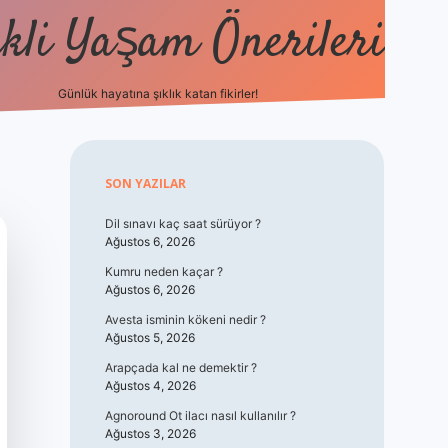
kli Yaşam Önerileri
Günlük hayatına şıklık katan fikirler!
elexbet güncel giriş
betexper 
Sidebar
SON YAZILAR
Dil sınavı kaç saat sürüyor ?
Ağustos 6, 2026
Kumru neden kaçar ?
Ağustos 6, 2026
Avesta isminin kökeni nedir ?
Ağustos 5, 2026
Arapçada kal ne demektir ?
Ağustos 4, 2026
Agnoround Ot ilacı nasıl kullanılır ?
Ağustos 3, 2026