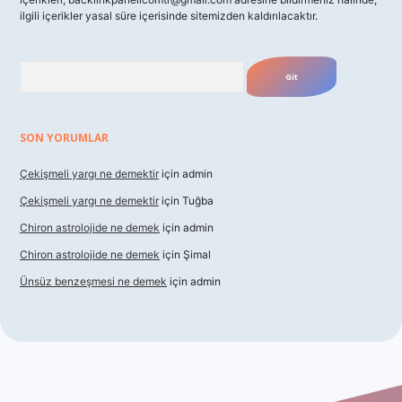
ilgili içerikler yasal süre içerisinde sitemizden kaldırılacaktır.
Arama
SON YORUMLAR
Çekişmeli yargı ne demektir
için
admin
Çekişmeli yargı ne demektir
için
Tuğba
Chiron astrolojide ne demek
için
admin
Chiron astrolojide ne demek
için
Şimal
Ünsüz benzeşmesi ne demek
için
admin
ş
betexper indir