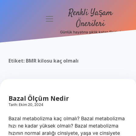
Renkli Yaşam
menüyü
Önerileri
aç
Günlük hayatına şıklık katan fikirler!
Anasayfa
Gizlilik
Politikası
Etiket:
BMR kilosu kaç olmalı
Yasal Uyarı
Hakkımızda
Bazal Ölçüm Nedir
Tarih: Ekim 20, 2024
Bazal metabolizma kaç olmalı? Bazal metabolizma
hızı ne kadar yüksek olmalı? Bazal metabolizma
hızının normal aralığı cinsiyete, yaşa ve cinsiyete