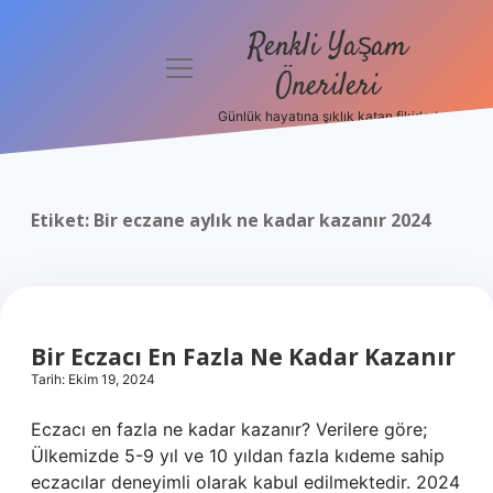
Renkli Yaşam
menüyü
Önerileri
aç
Günlük hayatına şıklık katan fikirler!
Anasayfa
Gizlilik
Politikası
Etiket:
Bir eczane aylık ne kadar kazanır 2024
Yasal Uyarı
Hakkımızda
Bir Eczacı En Fazla Ne Kadar Kazanır
Tarih: Ekim 19, 2024
Eczacı en fazla ne kadar kazanır? Verilere göre;
Ülkemizde 5-9 yıl ve 10 yıldan fazla kıdeme sahip
eczacılar deneyimli olarak kabul edilmektedir. 2024