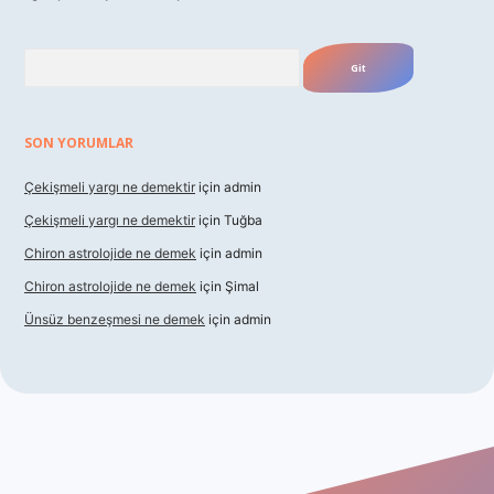
Arama
SON YORUMLAR
Çekişmeli yargı ne demektir
için
admin
Çekişmeli yargı ne demektir
için
Tuğba
Chiron astrolojide ne demek
için
admin
Chiron astrolojide ne demek
için
Şimal
Ünsüz benzeşmesi ne demek
için
admin
xbet güncel giriş
betexper indir