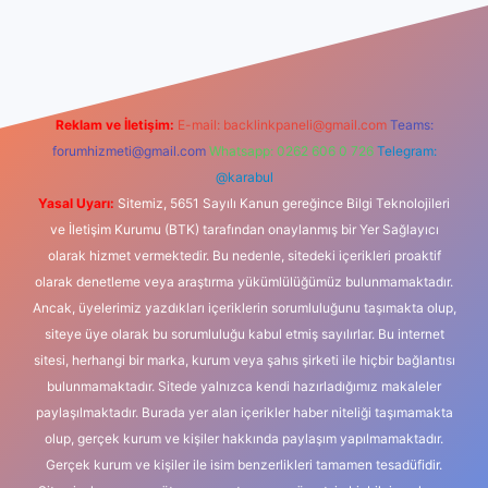
exbet güncel giriş
betexper indir
Reklam ve İletişim:
E-mail:
backlinkpaneli@gmail.com
Teams:
forumhizmeti@gmail.com
Whatsapp: 0262 606 0 726
Telegram:
@karabul
Yasal Uyarı:
Sitemiz, 5651 Sayılı Kanun gereğince Bilgi Teknolojileri
ve İletişim Kurumu (BTK) tarafından onaylanmış bir Yer Sağlayıcı
olarak hizmet vermektedir. Bu nedenle, sitedeki içerikleri proaktif
olarak denetleme veya araştırma yükümlülüğümüz bulunmamaktadır.
Ancak, üyelerimiz yazdıkları içeriklerin sorumluluğunu taşımakta olup,
siteye üye olarak bu sorumluluğu kabul etmiş sayılırlar. Bu internet
sitesi, herhangi bir marka, kurum veya şahıs şirketi ile hiçbir bağlantısı
bulunmamaktadır. Sitede yalnızca kendi hazırladığımız makaleler
paylaşılmaktadır. Burada yer alan içerikler haber niteliği taşımamakta
olup, gerçek kurum ve kişiler hakkında paylaşım yapılmamaktadır.
Gerçek kurum ve kişiler ile isim benzerlikleri tamamen tesadüfidir.