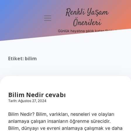
Renkli Yaşam
menüyü
Önerileri
aç
Günlük hayatına şıklık katan fikirler!
Anasayfa
Gizlilik
Politikası
Etiket:
bilim
Yasal Uyarı
Hakkımızda
Bilim Nedir cevabı
Tarih: Ağustos 27, 2024
Bilim Nedir? Bilim, varlıkları, nesneleri ve olayları
anlamaya çalışan insanların öğrenme sürecidir.
Bilim, dünyayı ve evreni anlamaya çalışmak ve daha