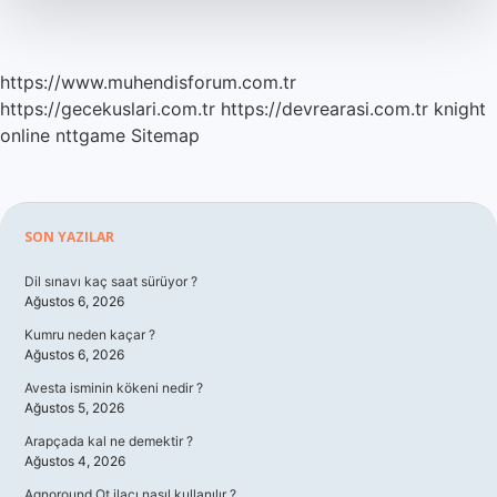
https://www.muhendisforum.com.tr
https://gecekuslari.com.tr
https://devrearasi.com.tr
knight
online
nttgame
Sitemap
Sidebar
SON YAZILAR
Dil sınavı kaç saat sürüyor ?
Ağustos 6, 2026
Kumru neden kaçar ?
Ağustos 6, 2026
Avesta isminin kökeni nedir ?
Ağustos 5, 2026
Arapçada kal ne demektir ?
Ağustos 4, 2026
Agnoround Ot ilacı nasıl kullanılır ?