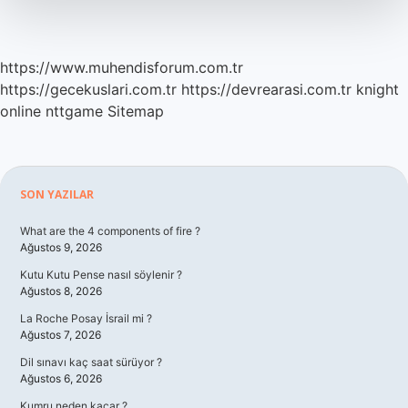
Gelir
https://www.muhendisforum.com.tr
https://gecekuslari.com.tr
https://devrearasi.com.tr
knight
online
nttgame
Sitemap
Sidebar
SON YAZILAR
What are the 4 components of fire ?
Ağustos 9, 2026
Kutu Kutu Pense nasıl söylenir ?
Ağustos 8, 2026
La Roche Posay İsrail mi ?
Ağustos 7, 2026
Dil sınavı kaç saat sürüyor ?
Ağustos 6, 2026
Kumru neden kaçar ?