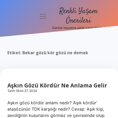
Renkli Yaşam
menüyü
Önerileri
aç
Günlük hayatına şıklık katan fikirler!
Anasayfa
Gizlilik
Politikası
Etiket:
Bekar gözü kör gözü ne demek
Yasal Uyarı
Hakkımızda
Aşkın Gözü Kördür Ne Anlama Gelir
Tarih: Ekim 27, 2024
Aşkın gözü kördür anlamı nedir? ‘Aşık kördür’
atasözünün TDK karşılığı nedir? Cevap: Aşık kişi,
sevdiğinin kusurlarını görmez ve çevresinde olup