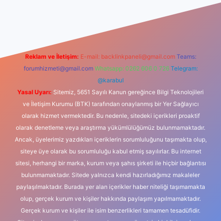
xbet güncel giriş
betexper indir
Reklam ve İletişim:
E-mail:
backlinkpaneli@gmail.com
Teams:
forumhizmeti@gmail.com
Whatsapp: 0262 606 0 726
Telegram:
@karabul
Yasal Uyarı:
Sitemiz, 5651 Sayılı Kanun gereğince Bilgi Teknolojileri
ve İletişim Kurumu (BTK) tarafından onaylanmış bir Yer Sağlayıcı
olarak hizmet vermektedir. Bu nedenle, sitedeki içerikleri proaktif
olarak denetleme veya araştırma yükümlülüğümüz bulunmamaktadır.
Ancak, üyelerimiz yazdıkları içeriklerin sorumluluğunu taşımakta olup,
siteye üye olarak bu sorumluluğu kabul etmiş sayılırlar. Bu internet
sitesi, herhangi bir marka, kurum veya şahıs şirketi ile hiçbir bağlantısı
bulunmamaktadır. Sitede yalnızca kendi hazırladığımız makaleler
paylaşılmaktadır. Burada yer alan içerikler haber niteliği taşımamakta
olup, gerçek kurum ve kişiler hakkında paylaşım yapılmamaktadır.
Gerçek kurum ve kişiler ile isim benzerlikleri tamamen tesadüfidir.