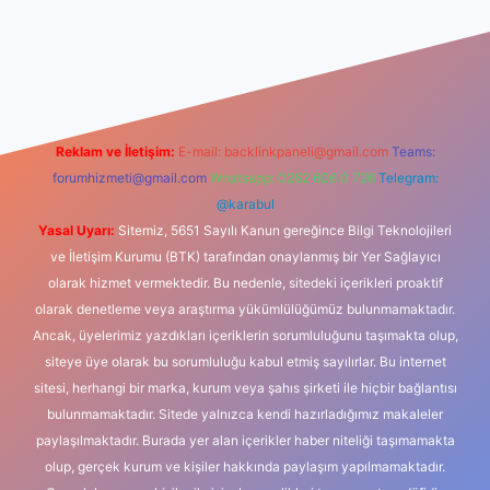
xbet güncel giriş
betexper indir
Reklam ve İletişim:
E-mail:
backlinkpaneli@gmail.com
Teams:
forumhizmeti@gmail.com
Whatsapp: 0262 606 0 726
Telegram:
@karabul
Yasal Uyarı:
Sitemiz, 5651 Sayılı Kanun gereğince Bilgi Teknolojileri
ve İletişim Kurumu (BTK) tarafından onaylanmış bir Yer Sağlayıcı
olarak hizmet vermektedir. Bu nedenle, sitedeki içerikleri proaktif
olarak denetleme veya araştırma yükümlülüğümüz bulunmamaktadır.
Ancak, üyelerimiz yazdıkları içeriklerin sorumluluğunu taşımakta olup,
siteye üye olarak bu sorumluluğu kabul etmiş sayılırlar. Bu internet
sitesi, herhangi bir marka, kurum veya şahıs şirketi ile hiçbir bağlantısı
bulunmamaktadır. Sitede yalnızca kendi hazırladığımız makaleler
paylaşılmaktadır. Burada yer alan içerikler haber niteliği taşımamakta
olup, gerçek kurum ve kişiler hakkında paylaşım yapılmamaktadır.