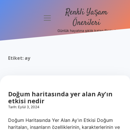
Renkli Yaşam
menüyü
Önerileri
aç
Günlük hayatına şıklık katan fikirler!
Anasayfa
Gizlilik
Politikası
Etiket:
ay
Yasal Uyarı
Hakkımızda
Doğum haritasında yer alan Ay’ın
etkisi nedir
Tarih: Eylül 3, 2024
Doğum Haritasında Yer Alan Ay’ın Etkisi Doğum
haritaları, insanların özelliklerinin, karakterlerinin ve