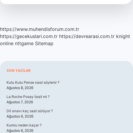
Ay’ın
etkisi
nedir
https://www.muhendisforum.com.tr
https://gecekuslari.com.tr
https://devrearasi.com.tr
knight
online
nttgame
Sitemap
Sidebar
SON YAZILAR
Kutu Kutu Pense nasıl söylenir ?
Ağustos 8, 2026
La Roche Posay İsrail mi ?
Ağustos 7, 2026
Dil sınavı kaç saat sürüyor ?
Ağustos 6, 2026
Kumru neden kaçar ?
Ağustos 6, 2026