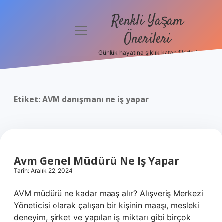
Renkli Yaşam
menüyü
Önerileri
aç
Günlük hayatına şıklık katan fikirler!
Anasayfa
Gizlilik
Politikası
Etiket:
AVM danışmanı ne iş yapar
Yasal Uyarı
Hakkımızda
Avm Genel Müdürü Ne Iş Yapar
Tarih: Aralık 22, 2024
AVM müdürü ne kadar maaş alır? Alışveriş Merkezi
Yöneticisi olarak çalışan bir kişinin maaşı, mesleki
deneyim, şirket ve yapılan iş miktarı gibi birçok