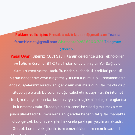
exbet güncel giriş
betexper indir
Reklam ve İletişim:
E-mail:
backlinkpaneli@gmail.com
Teams:
forumhizmeti@gmail.com
Whatsapp: 0262 606 0 726
Telegram:
@karabul
Yasal Uyarı:
Sitemiz, 5651 Sayılı Kanun gereğince Bilgi Teknolojileri
ve İletişim Kurumu (BTK) tarafından onaylanmış bir Yer Sağlayıcı
olarak hizmet vermektedir. Bu nedenle, sitedeki içerikleri proaktif
olarak denetleme veya araştırma yükümlülüğümüz bulunmamaktadır.
Ancak, üyelerimiz yazdıkları içeriklerin sorumluluğunu taşımakta olup,
siteye üye olarak bu sorumluluğu kabul etmiş sayılırlar. Bu internet
sitesi, herhangi bir marka, kurum veya şahıs şirketi ile hiçbir bağlantısı
bulunmamaktadır. Sitede yalnızca kendi hazırladığımız makaleler
paylaşılmaktadır. Burada yer alan içerikler haber niteliği taşımamakta
olup, gerçek kurum ve kişiler hakkında paylaşım yapılmamaktadır.
Gerçek kurum ve kişiler ile isim benzerlikleri tamamen tesadüfidir.