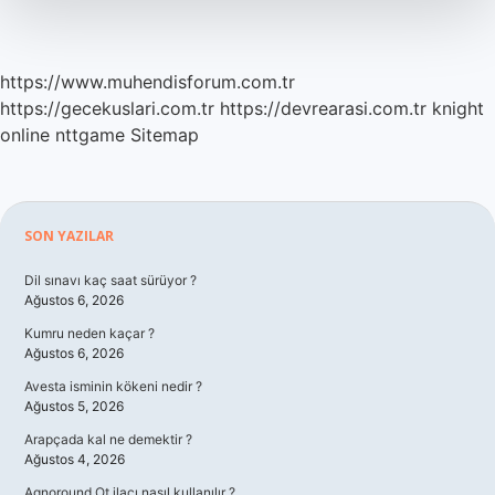
Yapar
https://www.muhendisforum.com.tr
https://gecekuslari.com.tr
https://devrearasi.com.tr
knight
online
nttgame
Sitemap
Sidebar
SON YAZILAR
Dil sınavı kaç saat sürüyor ?
Ağustos 6, 2026
Kumru neden kaçar ?
Ağustos 6, 2026
Avesta isminin kökeni nedir ?
Ağustos 5, 2026
Arapçada kal ne demektir ?
Ağustos 4, 2026
Agnoround Ot ilacı nasıl kullanılır ?