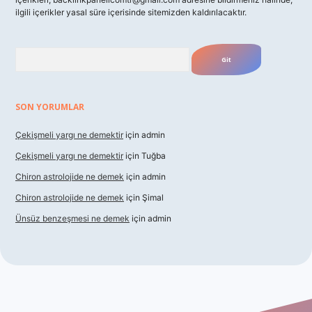
ilgili içerikler yasal süre içerisinde sitemizden kaldırılacaktır.
Arama
SON YORUMLAR
Çekişmeli yargı ne demektir
için
admin
Çekişmeli yargı ne demektir
için
Tuğba
Chiron astrolojide ne demek
için
admin
Chiron astrolojide ne demek
için
Şimal
Ünsüz benzeşmesi ne demek
için
admin
xbet güncel giriş
betexper indir