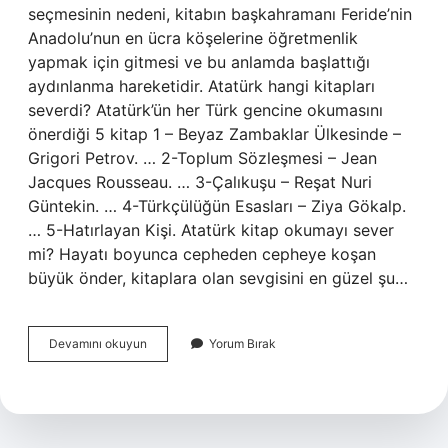
seçmesinin nedeni, kitabın başkahramanı Feride’nin
Anadolu’nun en ücra köşelerine öğretmenlik
yapmak için gitmesi ve bu anlamda başlattığı
aydınlanma hareketidir. Atatürk hangi kitapları
severdi? Atatürk’ün her Türk gencine okumasını
önerdiği 5 kitap 1 – Beyaz Zambaklar Ülkesinde –
Grigori Petrov. … 2-Toplum Sözleşmesi – Jean
Jacques Rousseau. … 3-Çalıkuşu – Reşat Nuri
Güntekin. … 4-Türkçülüğün Esasları – Ziya Gökalp.
… 5-Hatırlayan Kişi. Atatürk kitap okumayı sever
mi? Hayatı boyunca cepheden cepheye koşan
büyük önder, kitaplara olan sevgisini en güzel şu…
Atatürk
Devamını okuyun
Yorum Bırak
Hangi
Kitabı
Sever