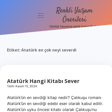
Renkli Yaşam
menüyü
Önerileri
aç
Günlük hayatına şıklık katan fikirler!
Anasayfa
Gizlilik
Politikası
Etiket:
Atatürk en çok neyi severdi
Yasal Uyarı
Hakkımızda
Atatürk Hangi Kitabı Sever
Tarih: Kasım 15, 2024
Atatürk’ün en sevdiği kitap nedir? Çalıkuşu romanı
Atatürk’ün en sevdiği edebi eser olarak kabul edilir.
Atatürk’ün uyku öncesi kitabı olarak Çalıkuşu’nu