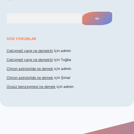
Arama
SON YORUMLAR
Çekişmeli yargı ne demektir
için
admin
Çekişmeli yargı ne demektir
için
Tuğba
Chiron astrolojide ne demek
için
admin
Chiron astrolojide ne demek
için
Şimal
Ünsüz benzeşmesi ne demek
için
admin
xbet güncel giriş
betexper indir