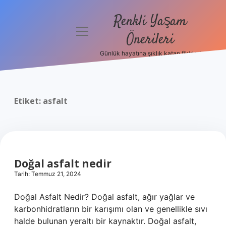
Renkli Yaşam
menüyü
Önerileri
aç
Günlük hayatına şıklık katan fikirler!
Anasayfa
Gizlilik
Politikası
Etiket:
asfalt
Yasal Uyarı
Hakkımızda
Doğal asfalt nedir
Tarih: Temmuz 21, 2024
Doğal Asfalt Nedir? Doğal asfalt, ağır yağlar ve
karbonhidratların bir karışımı olan ve genellikle sıvı
halde bulunan yeraltı bir kaynaktır. Doğal asfalt,