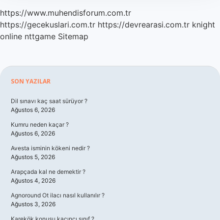
https://www.muhendisforum.com.tr
https://gecekuslari.com.tr
https://devrearasi.com.tr
knight
online
nttgame
Sitemap
Sidebar
SON YAZILAR
Dil sınavı kaç saat sürüyor ?
Ağustos 6, 2026
Kumru neden kaçar ?
Ağustos 6, 2026
Avesta isminin kökeni nedir ?
Ağustos 5, 2026
Arapçada kal ne demektir ?
Ağustos 4, 2026
Agnoround Ot ilacı nasıl kullanılır ?
Ağustos 3, 2026
Karekök konusu kaçıncı sınıf ?