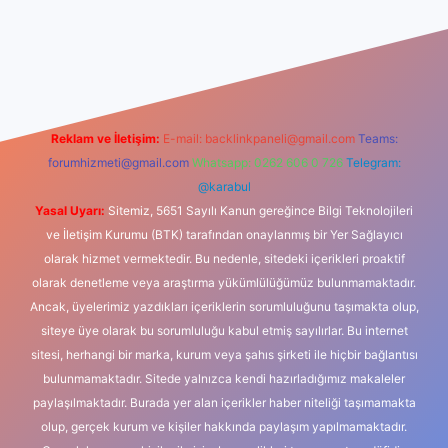
ş
betexper indir
Reklam ve İletişim:
E-mail:
backlinkpaneli@gmail.com
Teams:
forumhizmeti@gmail.com
Whatsapp: 0262 606 0 726
Telegram:
@karabul
Yasal Uyarı:
Sitemiz, 5651 Sayılı Kanun gereğince Bilgi Teknolojileri
ve İletişim Kurumu (BTK) tarafından onaylanmış bir Yer Sağlayıcı
olarak hizmet vermektedir. Bu nedenle, sitedeki içerikleri proaktif
olarak denetleme veya araştırma yükümlülüğümüz bulunmamaktadır.
Ancak, üyelerimiz yazdıkları içeriklerin sorumluluğunu taşımakta olup,
siteye üye olarak bu sorumluluğu kabul etmiş sayılırlar. Bu internet
sitesi, herhangi bir marka, kurum veya şahıs şirketi ile hiçbir bağlantısı
bulunmamaktadır. Sitede yalnızca kendi hazırladığımız makaleler
paylaşılmaktadır. Burada yer alan içerikler haber niteliği taşımamakta
olup, gerçek kurum ve kişiler hakkında paylaşım yapılmamaktadır.