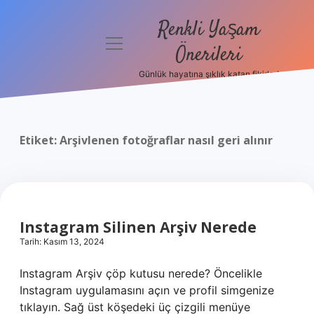
Renkli Yaşam
menüyü
Önerileri
aç
Günlük hayatına şıklık katan fikirler!
Anasayfa
Gizlilik
Politikası
Etiket:
Arşivlenen fotoğraflar nasıl geri alınır
Yasal Uyarı
Hakkımızda
Instagram Silinen Arşiv Nerede
Tarih: Kasım 13, 2024
Instagram Arşiv çöp kutusu nerede? Öncelikle
Instagram uygulamasını açın ve profil simgenize
tıklayın. Sağ üst köşedeki üç çizgili menüye