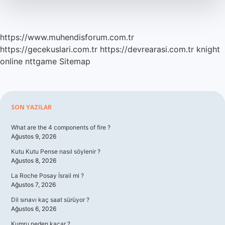
https://www.muhendisforum.com.tr
https://gecekuslari.com.tr
https://devrearasi.com.tr
knight
online
nttgame
Sitemap
Sidebar
SON YAZILAR
What are the 4 components of fire ?
Ağustos 9, 2026
Kutu Kutu Pense nasıl söylenir ?
Ağustos 8, 2026
La Roche Posay İsrail mi ?
Ağustos 7, 2026
Dil sınavı kaç saat sürüyor ?
Ağustos 6, 2026
Kumru neden kaçar ?