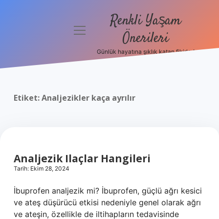
Renkli Yaşam
menüyü
Önerileri
aç
Günlük hayatına şıklık katan fikirler!
Anasayfa
Gizlilik
Politikası
Etiket:
Analjezikler kaça ayrılır
Yasal Uyarı
Hakkımızda
Analjezik Ilaçlar Hangileri
Tarih: Ekim 28, 2024
İbuprofen analjezik mi? İbuprofen, güçlü ağrı kesici
ve ateş düşürücü etkisi nedeniyle genel olarak ağrı
ve ateşin, özellikle de iltihapların tedavisinde