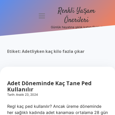
Renkli Yaşam
menüyü
Önerileri
aç
Günlük hayatına şıklık katan fikirler!
Anasayfa
Gizlilik
Politikası
Etiket:
Adetliyken kaç kilo fazla çıkar
Yasal Uyarı
Hakkımızda
Adet Döneminde Kaç Tane Ped
Kullanılır
Tarih: Aralık 23, 2024
Regl kaç ped kullanılır? Ancak üreme döneminde
her sağlıklı kadında adet kanaması ortalama 28 gün