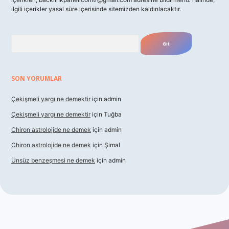
ilgili içerikler yasal süre içerisinde sitemizden kaldırılacaktır.
Arama
SON YORUMLAR
Çekişmeli yargı ne demektir
için
admin
Çekişmeli yargı ne demektir
için
Tuğba
Chiron astrolojide ne demek
için
admin
Chiron astrolojide ne demek
için
Şimal
Ünsüz benzeşmesi ne demek
için
admin
xbet güncel giriş
betexper indir