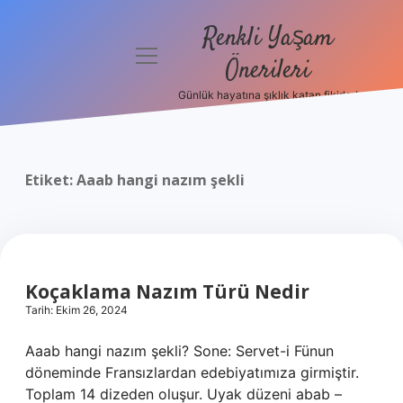
Renkli Yaşam
menüyü
Önerileri
aç
Günlük hayatına şıklık katan fikirler!
Anasayfa
Gizlilik
Politikası
Etiket:
Aaab hangi nazım şekli
Yasal Uyarı
Hakkımızda
Koçaklama Nazım Türü Nedir
Tarih: Ekim 26, 2024
Aaab hangi nazım şekli? Sone: Servet-i Fünun
döneminde Fransızlardan edebiyatımıza girmiştir.
Toplam 14 dizeden oluşur. Uyak düzeni abab –