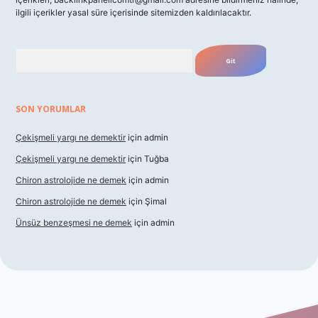
ilgili içerikler yasal süre içerisinde sitemizden kaldırılacaktır.
Arama
SON YORUMLAR
Çekişmeli yargı ne demektir
için
admin
Çekişmeli yargı ne demektir
için
Tuğba
Chiron astrolojide ne demek
için
admin
Chiron astrolojide ne demek
için
Şimal
Ünsüz benzeşmesi ne demek
için
admin
xbet güncel giriş
betexper indir