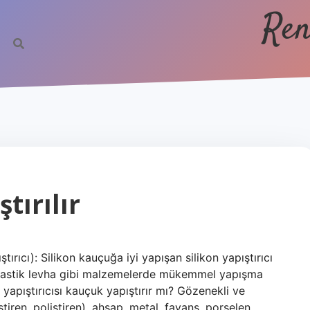
Ren
tırılır
ştırıcı): Silikon kauçuğa iyi yapışan silikon yapıştırıcı
tal/plastik levha gibi malzemelerde mükemmel yapışma
n yapıştırıcısı kauçuk yapıştırır mı? Gözenekli ve
tiren, polistiren), ahşap, metal, fayans, porselen,