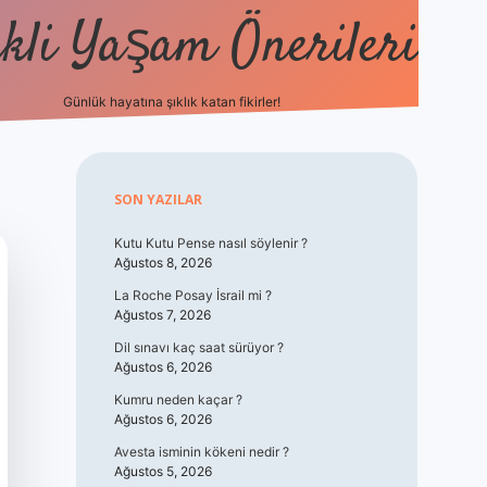
kli Yaşam Önerileri
Günlük hayatına şıklık katan fikirler!
elexbet gü
Sidebar
SON YAZILAR
Kutu Kutu Pense nasıl söylenir ?
Ağustos 8, 2026
La Roche Posay İsrail mi ?
Ağustos 7, 2026
Dil sınavı kaç saat sürüyor ?
Ağustos 6, 2026
Kumru neden kaçar ?
Ağustos 6, 2026
Avesta isminin kökeni nedir ?
Ağustos 5, 2026