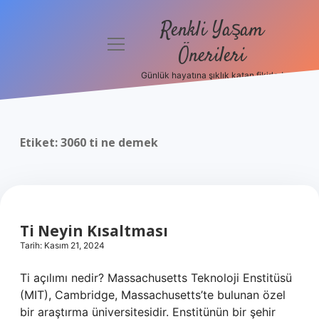
Renkli Yaşam
menüyü
Önerileri
aç
Günlük hayatına şıklık katan fikirler!
Anasayfa
Gizlilik
Politikası
Etiket:
3060 ti ne demek
Yasal Uyarı
Hakkımızda
Ti Neyin Kısaltması
Tarih: Kasım 21, 2024
Ti açılımı nedir? Massachusetts Teknoloji Enstitüsü
(MIT), Cambridge, Massachusetts’te bulunan özel
bir araştırma üniversitesidir. Enstitünün bir şehir