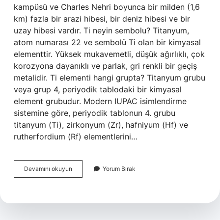
kampüsü ve Charles Nehri boyunca bir milden (1,6
km) fazla bir arazi hibesi, bir deniz hibesi ve bir
uzay hibesi vardır. Ti neyin sembolu? Titanyum,
atom numarası 22 ve sembolü Ti olan bir kimyasal
elementtir. Yüksek mukavemetli, düşük ağırlıklı, çok
korozyona dayanıklı ve parlak, gri renkli bir geçiş
metalidir. Ti elementi hangi grupta? Titanyum grubu
veya grup 4, periyodik tablodaki bir kimyasal
element grubudur. Modern IUPAC isimlendirme
sistemine göre, periyodik tablonun 4. grubu
titanyum (Ti), zirkonyum (Zr), hafniyum (Hf) ve
rutherfordium (Rf) elementlerini…
Ti
Devamını okuyun
Yorum Bırak
Neyin
Kısaltması