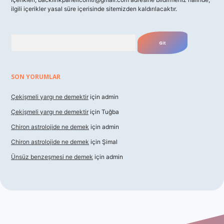
ilgili içerikler yasal süre içerisinde sitemizden kaldırılacaktır.
Arama
SON YORUMLAR
Çekişmeli yargı ne demektir
için
admin
Çekişmeli yargı ne demektir
için
Tuğba
Chiron astrolojide ne demek
için
admin
Chiron astrolojide ne demek
için
Şimal
Ünsüz benzeşmesi ne demek
için
admin
exbet güncel giriş
betexper indir