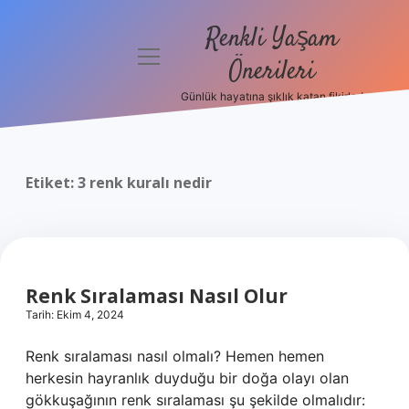
Renkli Yaşam
menüyü
Önerileri
aç
Günlük hayatına şıklık katan fikirler!
Anasayfa
Gizlilik
Politikası
Etiket:
3 renk kuralı nedir
Yasal Uyarı
Hakkımızda
Renk Sıralaması Nasıl Olur
Tarih: Ekim 4, 2024
Renk sıralaması nasıl olmalı? Hemen hemen
herkesin hayranlık duyduğu bir doğa olayı olan
gökkuşağının renk sıralaması şu şekilde olmalıdır: