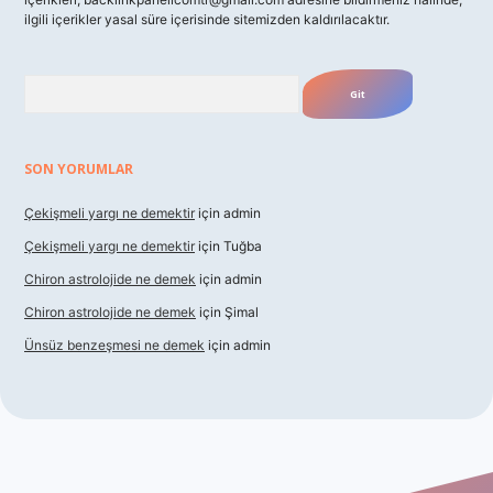
ilgili içerikler yasal süre içerisinde sitemizden kaldırılacaktır.
Arama
SON YORUMLAR
Çekişmeli yargı ne demektir
için
admin
Çekişmeli yargı ne demektir
için
Tuğba
Chiron astrolojide ne demek
için
admin
Chiron astrolojide ne demek
için
Şimal
Ünsüz benzeşmesi ne demek
için
admin
ş
betexper indir