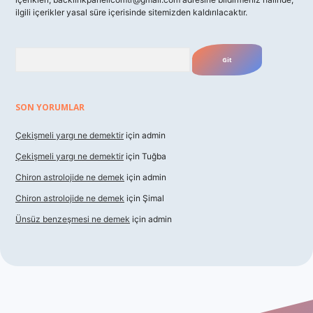
ilgili içerikler yasal süre içerisinde sitemizden kaldırılacaktır.
Arama
SON YORUMLAR
Çekişmeli yargı ne demektir
için
admin
Çekişmeli yargı ne demektir
için
Tuğba
Chiron astrolojide ne demek
için
admin
Chiron astrolojide ne demek
için
Şimal
Ünsüz benzeşmesi ne demek
için
admin
xbet güncel giriş
betexper indir