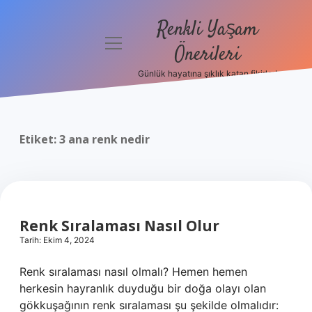
Renkli Yaşam
menüyü
Önerileri
aç
Günlük hayatına şıklık katan fikirler!
Anasayfa
Gizlilik
Politikası
Etiket:
3 ana renk nedir
Yasal Uyarı
Hakkımızda
Renk Sıralaması Nasıl Olur
Tarih: Ekim 4, 2024
Renk sıralaması nasıl olmalı? Hemen hemen
herkesin hayranlık duyduğu bir doğa olayı olan
gökkuşağının renk sıralaması şu şekilde olmalıdır: