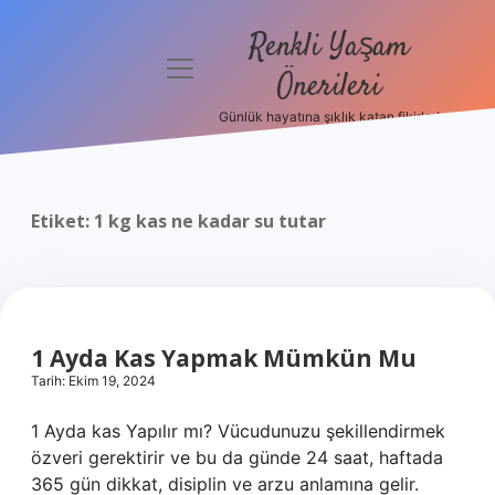
Renkli Yaşam
menüyü
Önerileri
aç
Günlük hayatına şıklık katan fikirler!
Anasayfa
Gizlilik
Politikası
Etiket:
1 kg kas ne kadar su tutar
Yasal Uyarı
Hakkımızda
1 Ayda Kas Yapmak Mümkün Mu
Tarih: Ekim 19, 2024
1 Ayda kas Yapılır mı? Vücudunuzu şekillendirmek
özveri gerektirir ve bu da günde 24 saat, haftada
365 gün dikkat, disiplin ve arzu anlamına gelir.