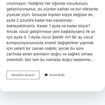
Unutmayın: Yediğiniz her öğünde vücudunuzu
geliştiriyorsunuz, bu yüzden kaliteli ve bol miktarda
yiyecek yiyin. Sonuçlar kişiden kişiye değişse de,
ayda 2 pound’a kadar kas kazanmayı
bekleyebilirsiniz. Kaslar 1 ayda ne kadar büyür?
Ancak vücut geliştirmeye yeni başladıysanız ilk yıl
için ayda 0. 1 Ayda vücut Şekillir mi? Bir ay vücut
kompozisyonunuzda önemli değişiklikler yapmak
için yeterli bir zaman olabilir, ancak bu süre
zarfında atılan adımların doğru ve sağlıklı olması
önemlidir. İşte tam bu noktada doğru beslenme…
1
Devamını okuyun
Yorum Bırak
Ayda
Kas
Yapmak
Mümkün
Mu