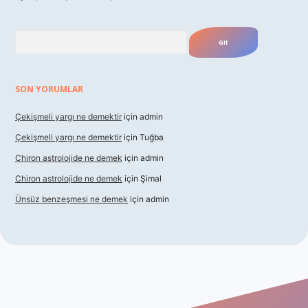
Arama
SON YORUMLAR
Çekişmeli yargı ne demektir
için
admin
Çekişmeli yargı ne demektir
için
Tuğba
Chiron astrolojide ne demek
için
admin
Chiron astrolojide ne demek
için
Şimal
Ünsüz benzeşmesi ne demek
için
admin
ş
betexper indir