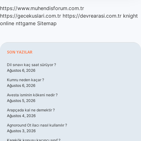
https://www.muhendisforum.com.tr
https://gecekuslari.com.tr
https://devrearasi.com.tr
knight
online
nttgame
Sitemap
Sidebar
SON YAZILAR
Dil sınavı kaç saat sürüyor ?
Ağustos 6, 2026
Kumru neden kaçar ?
Ağustos 6, 2026
Avesta isminin kökeni nedir ?
Ağustos 5, 2026
Arapçada kal ne demektir ?
Ağustos 4, 2026
Agnoround Ot ilacı nasıl kullanılır ?
Ağustos 3, 2026
Karekök konusu kaçıncı sınıf ?