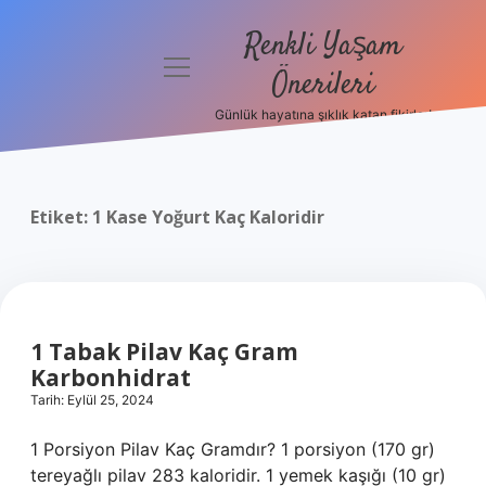
Renkli Yaşam
menüyü
Önerileri
aç
Günlük hayatına şıklık katan fikirler!
Anasayfa
Gizlilik
Politikası
Etiket:
1 Kase Yoğurt Kaç Kaloridir
Yasal Uyarı
Hakkımızda
1 Tabak Pilav Kaç Gram
Karbonhidrat
Tarih: Eylül 25, 2024
1 Porsiyon Pilav Kaç Gramdır? 1 porsiyon (170 gr)
tereyağlı pilav 283 kaloridir. 1 yemek kaşığı (10 gr)