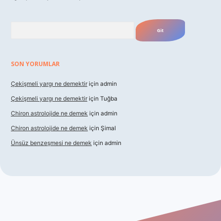
Arama
SON YORUMLAR
Çekişmeli yargı ne demektir
için
admin
Çekişmeli yargı ne demektir
için
Tuğba
Chiron astrolojide ne demek
için
admin
Chiron astrolojide ne demek
için
Şimal
Ünsüz benzeşmesi ne demek
için
admin
xbet güncel giriş
betexper indir