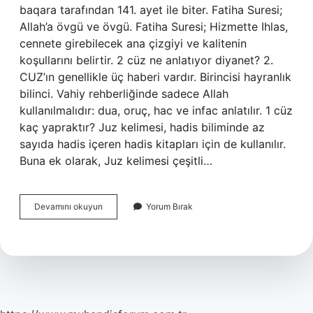
baqara tarafından 141. ayet ile biter. Fatiha Suresi;
Allah’a övgü ve övgü. Fatiha Suresi; Hizmette Ihlas,
cennete girebilecek ana çizgiyi ve kalitenin
koşullarını belirtir. 2 cüz ne anlatıyor diyanet? 2.
CUZ’ın genellikle üç haberi vardır. Birincisi hayranlık
bilinci. Vahiy rehberliğinde sadece Allah
kullanılmalıdır: dua, oruç, hac ve infac anlatılır. 1 cüz
kaç yapraktır? Juz kelimesi, hadis biliminde az
sayıda hadis içeren hadis kitapları için de kullanılır.
Buna ek olarak, Juz kelimesi çeşitli…
1
Devamını okuyun
Yorum Bırak
Cüz
Hangi
Ayetle
Biter