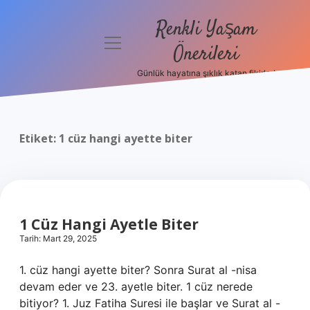
Renkli Yaşam
menüyü
Önerileri
aç
Günlük hayatına şıklık katan fikirler!
Anasayfa
Gizlilik
Politikası
Etiket:
1 cüz hangi ayette biter
Yasal Uyarı
Hakkımızda
1 Cüz Hangi Ayetle Biter
Tarih: Mart 29, 2025
1. cüz hangi ayette biter? Sonra Surat al -nisa
devam eder ve 23. ayetle biter. 1 cüz nerede
bitiyor? 1. Juz Fatiha Suresi ile başlar ve Surat al -