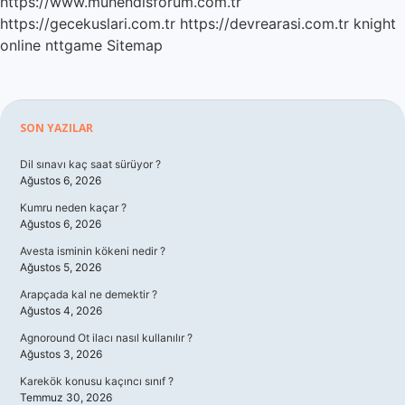
https://www.muhendisforum.com.tr
https://gecekuslari.com.tr
https://devrearasi.com.tr
knight
online
nttgame
Sitemap
Sidebar
SON YAZILAR
Dil sınavı kaç saat sürüyor ?
Ağustos 6, 2026
Kumru neden kaçar ?
Ağustos 6, 2026
Avesta isminin kökeni nedir ?
Ağustos 5, 2026
Arapçada kal ne demektir ?
Ağustos 4, 2026
Agnoround Ot ilacı nasıl kullanılır ?
Ağustos 3, 2026
Karekök konusu kaçıncı sınıf ?
Temmuz 30, 2026