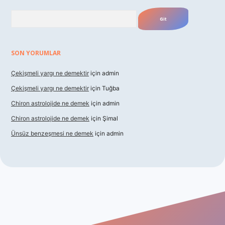
Arama
SON YORUMLAR
Çekişmeli yargı ne demektir
için
admin
Çekişmeli yargı ne demektir
için
Tuğba
Chiron astrolojide ne demek
için
admin
Chiron astrolojide ne demek
için
Şimal
Ünsüz benzeşmesi ne demek
için
admin
ş
betexper indir